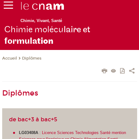
Chimie, Vivant, Santé
Chimie molécu
laire et
formula
tion
Diplômes
Accueil
Diplômes
de bac+3 à bac+5
LG03408A
:
Licence Sciences Technologies Santé mention