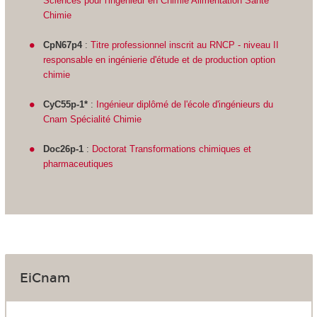
Sciences pour l'ingénieur en Chimie Alimentation Santé
Chimie
CpN67p4
:
Titre professionnel inscrit au RNCP - niveau II
responsable en ingénierie d'étude et de production option
chimie
CyC55p-1
*
:
Ingénieur diplômé de l'école d'ingénieurs du
Cnam Spécialité Chimie
Doc26p-1
:
Doctorat Transformations chimiques et
pharmaceutiques
EiCnam