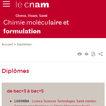
Chimie, Vivant, Santé
Chimie molécu
laire et
formula
tion
Diplômes
Accueil
Diplômes
de bac+3 à bac+5
LG03408A
:
Licence Sciences Technologies Santé mention