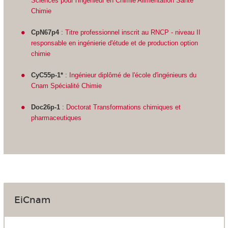
Sciences pour l'ingénieur en Chimie Alimentation Santé
Chimie
CpN67p4
:
Titre professionnel inscrit au RNCP - niveau II
responsable en ingénierie d'étude et de production option
chimie
CyC55p-1
*
:
Ingénieur diplômé de l'école d'ingénieurs du
Cnam Spécialité Chimie
Doc26p-1
:
Doctorat Transformations chimiques et
pharmaceutiques
EiCnam